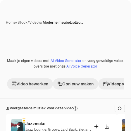
Home
/
Stock
/
Video's
/
Moderne meubelcollec…
Maak je eigen video's met
AI Video Generator
en voeg geweldige voice-
overs toe met onze
AI Voice Generator
Video bewerken
Opnieuw maken
Videoproje
Voorgestelde muziek voor deze video
Jazzmoke
Jazz
,
Lounge
,
Groovy
,
Laid Back
,
Elegant