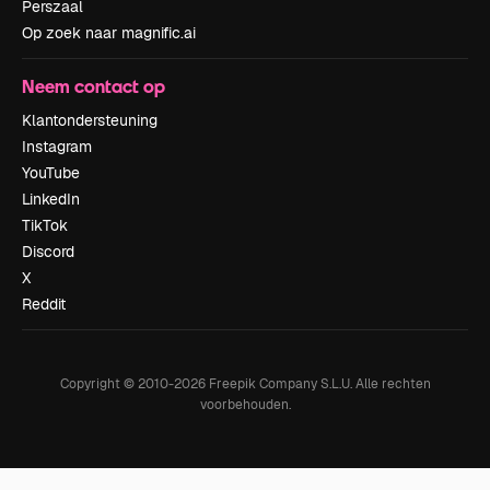
Perszaal
Op zoek naar magnific.ai
Neem contact op
Klantondersteuning
Instagram
YouTube
LinkedIn
TikTok
Discord
X
Reddit
Copyright © 2010-
2026
Freepik Company S.L.U.
Alle rechten
voorbehouden
.