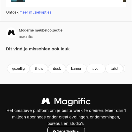
Ontdek
meer muziekopties
Moderne meubelcollectie
magnific
Dit vind je misschien ook leuk
Premium
Premium
Premium
Premium
gezellig
thuis
desk
kamer
leven
tafel
in
Het creatieve platform om je beste werk te creëren. Meer dan 1
miljoen abonnees onder creatievelingen, ondernemingen,
bureaus en studio's.
Nederlands