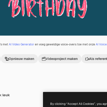
o's met
AI Video Generator
en voeg geweldige voice-overs toe met onze
AI Voic
Opnieuw maken
Videoproject maken
Als referen
k leuk
By clicking “Accept All Cookies”, you ag