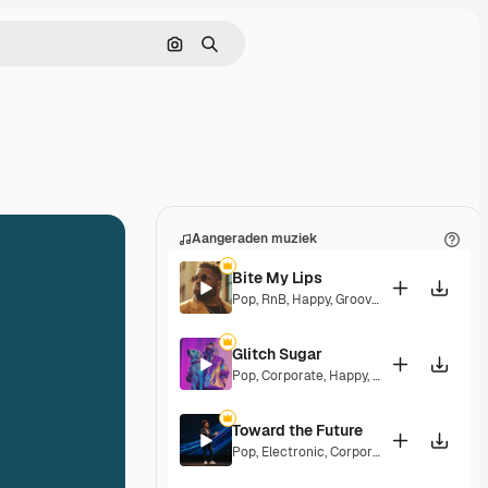
Zoeken op afbeelding
Zoeken
Aangeraden muziek
Bite My Lips
Pop
,
RnB
,
Happy
,
Groovy
,
Soulful
,
Upbeat
Glitch Sugar
Pop
,
Corporate
,
Happy
,
Groovy
,
Upbeat
Toward the Future
Pop
,
Electronic
,
Corporate
,
Happy
,
Energet