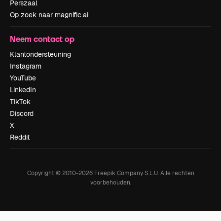
Perszaal
Op zoek naar magnific.ai
Neem contact op
Klantondersteuning
Instagram
YouTube
LinkedIn
TikTok
Discord
X
Reddit
Copyright © 2010-
2026
Freepik Company S.L.U.
Alle rechten
voorbehouden
.