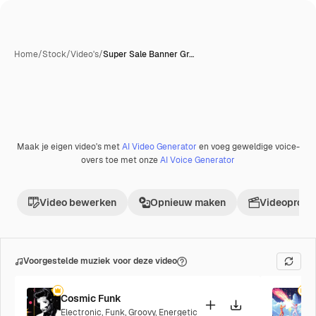
Home
/
Stock
/
Video's
/
Super Sale Banner Gr…
Maak je eigen video's met
AI Video Generator
en voeg geweldige voice-
overs toe met onze
AI Voice Generator
Video bewerken
Opnieuw maken
Videoproje
Voorgestelde muziek voor deze video
Cosmic Funk
F
Electronic
,
Funk
,
Groovy
,
Energetic
P