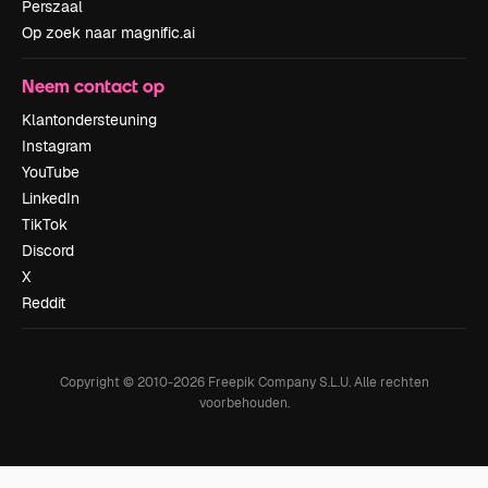
Perszaal
Op zoek naar magnific.ai
Neem contact op
Klantondersteuning
Instagram
YouTube
LinkedIn
TikTok
Discord
X
Reddit
Copyright © 2010-
2026
Freepik Company S.L.U.
Alle rechten
voorbehouden
.