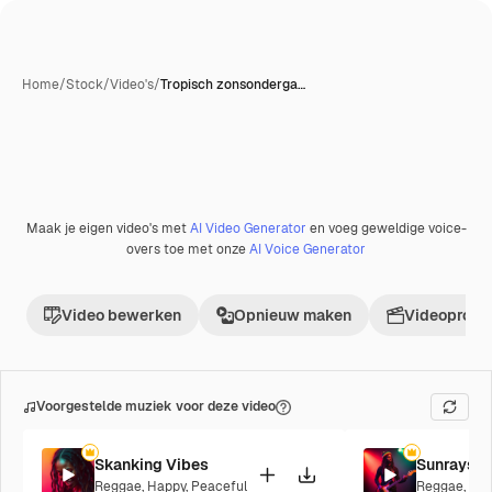
Home
/
Stock
/
Video's
/
Tropisch zonsonderga…
Maak je eigen video's met
AI Video Generator
en voeg geweldige voice-
overs toe met onze
AI Voice Generator
Video bewerken
Opnieuw maken
Videoproje
Voorgestelde muziek voor deze video
Skanking Vibes
Sunrays
Reggae
,
Happy
,
Peaceful
Reggae
,
Pea