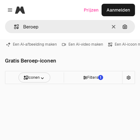
Magnific
Prijzen
Aanmelden
Close menu
Wissen
Zoeken
Een AI-afbeelding maken
Een AI-video maken
Een AI-icoon 
Gratis Beroep-iconen
Iconen
Filters
1