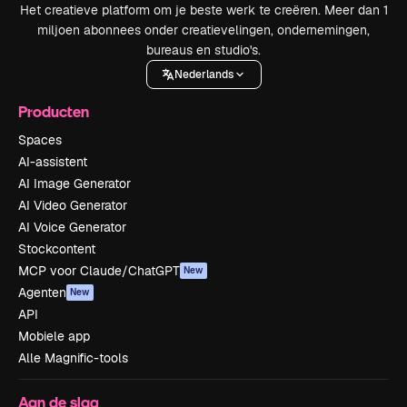
Het creatieve platform om je beste werk te creëren. Meer dan 1
miljoen abonnees onder creatievelingen, ondernemingen,
bureaus en studio's.
Nederlands
Producten
Spaces
AI-assistent
AI Image Generator
AI Video Generator
AI Voice Generator
Stockcontent
MCP voor Claude/ChatGPT
New
Agenten
New
API
Mobiele app
Alle Magnific-tools
Aan de slag