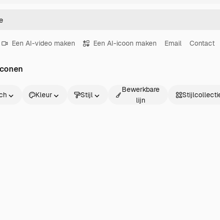
Een AI-video maken
Een AI-icoon maken
Email
Contact
iconen
Bewerkbare
sch
Kleur
Stijl
Stijlcollecti
lijn
ch