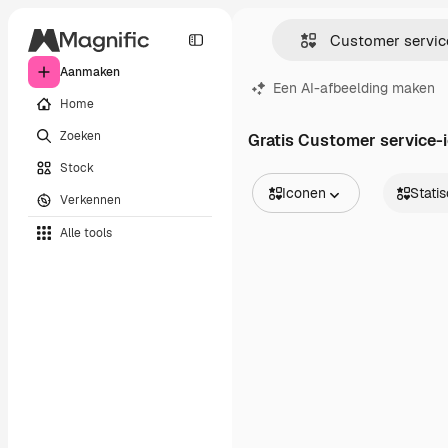
Aanmaken
Een AI-afbeelding maken
Home
Zoeken
Gratis Customer service-
Stock
Iconen
Stati
Verkennen
Alle afbeeldingen
Statisch
Alle tools
Vectors
Dynamis
Illustraties
Sticker
Foto's
Interface
PSD
Sjablonen
Mockups
Video's
Filmmateriaal
Dynamische afbeeldingen
Videosjablonen
Iconen
3D-modellen
Lettertypen