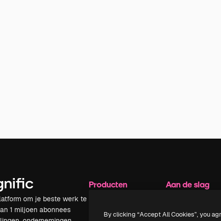
Producten
Aan de slag
latform om je beste werk te
Spaces
Academy
dan 1 miljoen abonnees
AI-assistent
Documentatie
By clicking “Accept All Cookies”, you ag
elingen, ondernemingen,