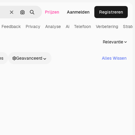
Prijzen
Aanmelden
Registreren
Wissen
Zoeken op afbeelding
Zoeken
Feedback
Privacy
Analyse
Ai
Telefoon
Verbetering
Strate
Relevantie
es
Geavanceerd
Alles Wissen