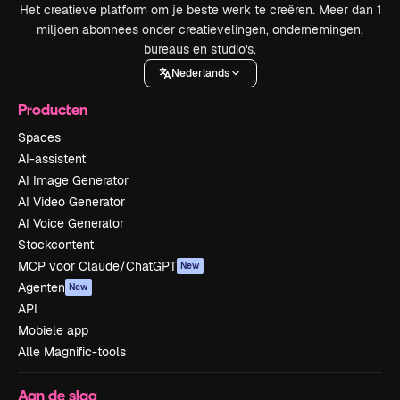
Het creatieve platform om je beste werk te creëren. Meer dan 1
miljoen abonnees onder creatievelingen, ondernemingen,
bureaus en studio's.
Nederlands
Producten
Spaces
AI-assistent
AI Image Generator
AI Video Generator
AI Voice Generator
Stockcontent
MCP voor Claude/ChatGPT
New
Agenten
New
API
Mobiele app
Alle Magnific-tools
Aan de slag