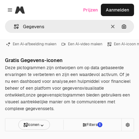
Magnific
Prijzen
Aanmelden
Close menu
Wissen
Zoeken
Een AI-afbeelding maken
Een AI-video maken
Een AI-icoon 
Gratis Gegevens-iconen
Deze pictogrammen zijn ontworpen om op data gebaseerde
ervaringen te verbeteren en zijn een waardevol activum. Of je
nu een dashboard voor analyse,een hulpmiddel voor financieel
beheer of een platform voor gegevensvisualisatie
ontwikkelt,onze gegevenspictogrammen bieden gebruikers een
visueel aantrekkelijke manier om te communiceren met
complexe gegevenssets.
Iconen
Filters
1