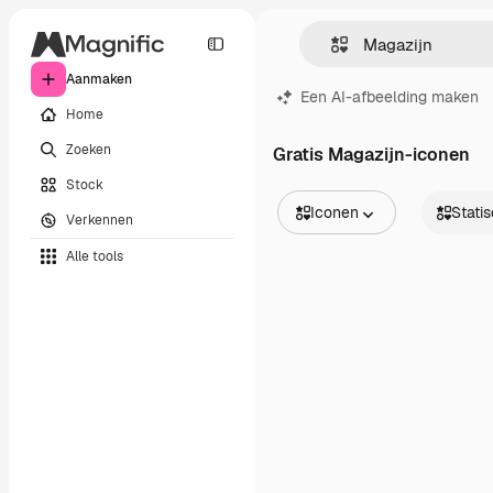
Aanmaken
Een AI-afbeelding maken
Home
Zoeken
Gratis Magazijn-iconen
Stock
Iconen
Stati
Verkennen
Alle afbeeldingen
Statisch
Alle tools
Vectors
Dynamis
Illustraties
Sticker
Foto's
Interface
PSD
Sjablonen
Mockups
Video's
Filmmateriaal
Dynamische afbeeldingen
Videosjablonen
Iconen
3D-modellen
Lettertypen