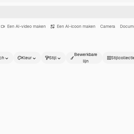
Een AI-video maken
Een AI-icoon maken
Camera
Docum
Bewerkbare
sch
Kleur
Stijl
Stijlcollecti
lijn
ch