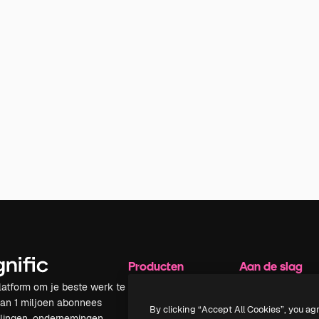
Producten
Aan de slag
latform om je beste werk te
Spaces
Academy
dan 1 miljoen abonnees
AI-assistent
Documentatie
By clicking “Accept All Cookies”, you ag
elingen, ondernemingen,