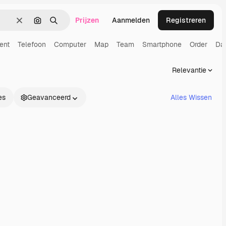
Prijzen
Aanmelden
Registreren
Wissen
Zoeken op afbeelding
Zoeken
ent
Telefoon
Computer
Map
Team
Smartphone
Order
Da
Relevantie
es
Geavanceerd
Alles Wissen