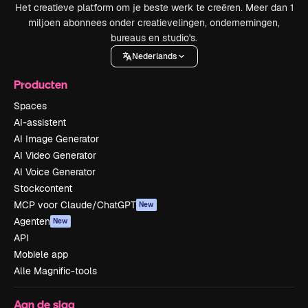
Het creatieve platform om je beste werk te creëren. Meer dan 1
miljoen abonnees onder creatievelingen, ondernemingen,
bureaus en studio's.
Nederlands
Producten
Spaces
AI-assistent
AI Image Generator
AI Video Generator
AI Voice Generator
Stockcontent
MCP voor Claude/ChatGPT
New
Agenten
New
API
Mobiele app
Alle Magnific-tools
Aan de slag