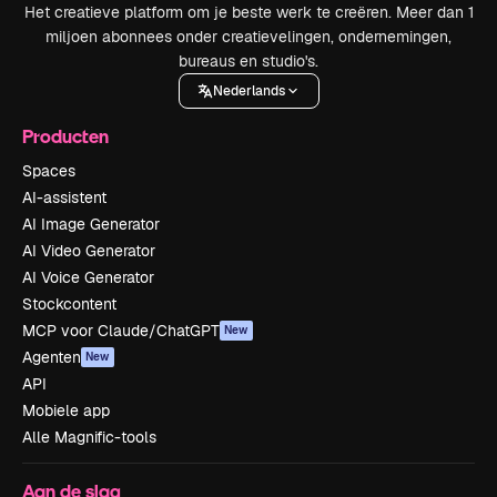
Het creatieve platform om je beste werk te creëren. Meer dan 1
miljoen abonnees onder creatievelingen, ondernemingen,
bureaus en studio's.
Nederlands
Producten
Spaces
AI-assistent
AI Image Generator
AI Video Generator
AI Voice Generator
Stockcontent
MCP voor Claude/ChatGPT
New
Agenten
New
API
Mobiele app
Alle Magnific-tools
Aan de slag