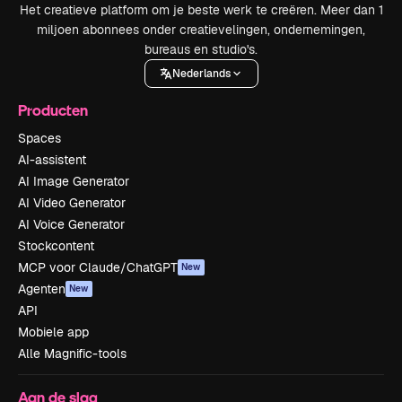
Het creatieve platform om je beste werk te creëren. Meer dan 1
miljoen abonnees onder creatievelingen, ondernemingen,
bureaus en studio's.
Nederlands
Producten
Spaces
AI-assistent
AI Image Generator
AI Video Generator
AI Voice Generator
Stockcontent
MCP voor Claude/ChatGPT
New
Agenten
New
API
Mobiele app
Alle Magnific-tools
Aan de slag