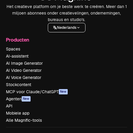
Het creatieve platform om je beste werk te creëren. Meer dan 1
miljoen abonnees onder creatievelingen, ondernemingen,
bureaus en studio's.
Nederlands
Producten
Spaces
AI-assistent
AI Image Generator
AI Video Generator
AI Voice Generator
Stockcontent
MCP voor Claude/ChatGPT
New
Agenten
New
API
Mobiele app
Alle Magnific-tools