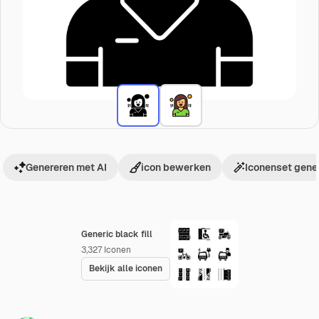
Genereren met AI
icon bewerken
Iconenset gene
Generic black fill
3,327
Iconen
Bekijk alle iconen