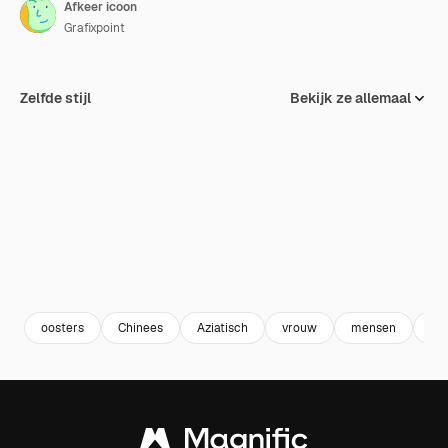
Afkeer icoon
Grafixpoint
Zelfde stijl
Bekijk ze allemaal
oosters
Chinees
Aziatisch
vrouw
mensen
pe