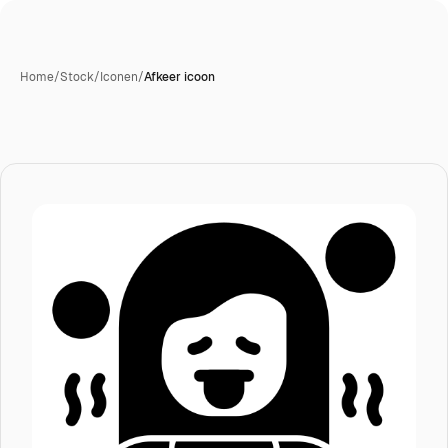
Home
/
Stock
/
Iconen
/
Afkeer icoon