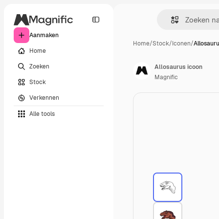
Aanmaken
Home
/
Stock
/
Iconen
/
Allosaur
Home
Zoeken
Allosaurus icoon
Magnific
Stock
Verkennen
Alle tools