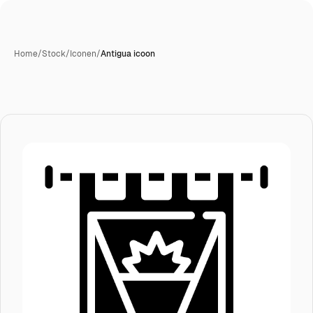
Home
/
Stock
/
Iconen
/
Antigua icoon