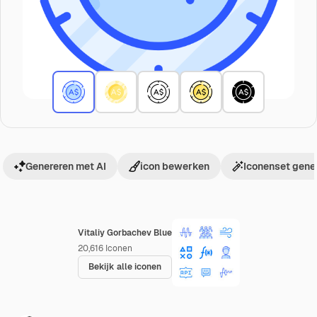
Genereren met AI
icon bewerken
Iconenset gene
Vitaliy Gorbachev Blue
20,616
Iconen
Bekijk alle iconen