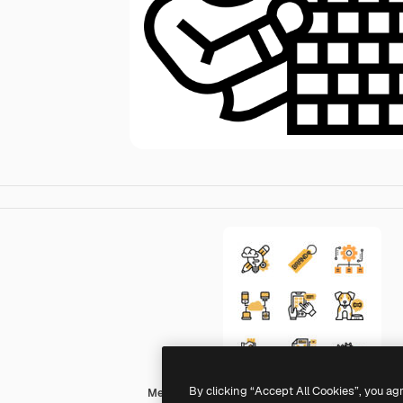
By clicking “Accept All Cookies”, you ag
Meticulous Yellow shadow