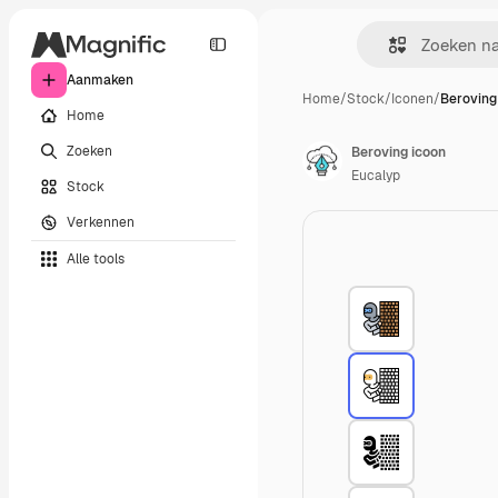
Aanmaken
Home
/
Stock
/
Iconen
/
Beroving
Home
Zoeken
Beroving icoon
Eucalyp
Stock
Verkennen
Alle tools