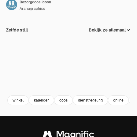
Bezorgdoos icoon
Aranagraphics
Zelfde stijl
Bekijk ze allemaal
winkel
kalender
doos
dienstregeling
online
e