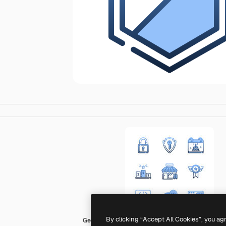
By clicking “Accept All Cookies”, you ag
Generic Blue