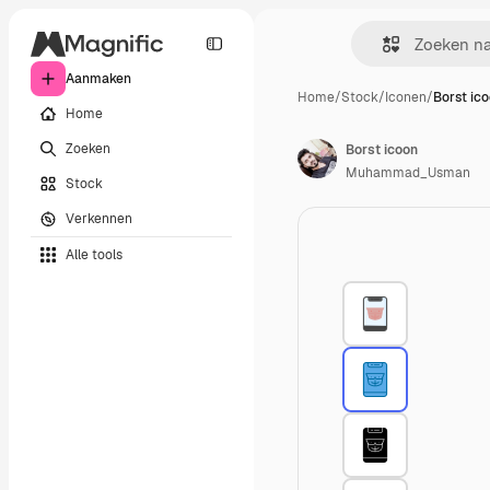
Aanmaken
Home
/
Stock
/
Iconen
/
Borst ic
Home
Zoeken
Borst icoon
Muhammad_Usman
Stock
Verkennen
Alle tools