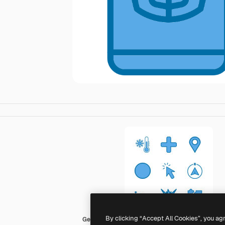
By clicking “Accept All Cookies”, you ag
Generic Blue