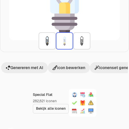
Genereren met AI
icon bewerken
Iconenset gene
Special Flat
282,821
Iconen
Bekijk alle iconen