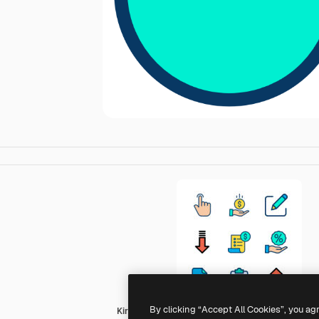
By clicking “Accept All Cookies”, you ag
Kiranshastry Lineal Color