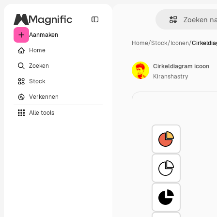
Aanmaken
Home
/
Stock
/
Iconen
/
Cirkeldi
Home
Zoeken
Cirkeldiagram icoon
Kiranshastry
Stock
Verkennen
Alle tools