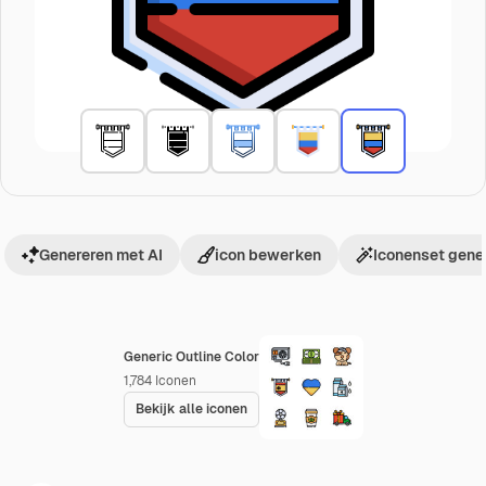
Genereren met AI
icon bewerken
Iconenset gene
Generic Outline Color
1,784
Iconen
Bekijk alle iconen