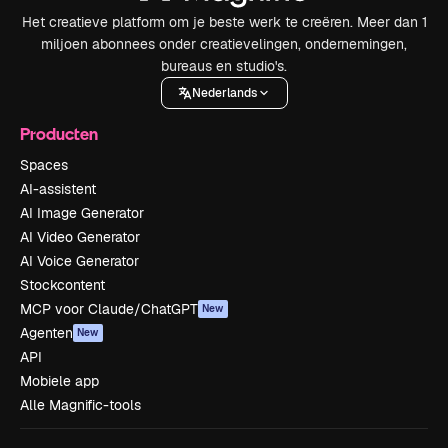
Het creatieve platform om je beste werk te creëren. Meer dan 1
miljoen abonnees onder creatievelingen, ondernemingen,
bureaus en studio's.
Nederlands
Producten
Spaces
AI-assistent
AI Image Generator
AI Video Generator
AI Voice Generator
Stockcontent
MCP voor Claude/ChatGPT
New
Agenten
New
API
Mobiele app
Alle Magnific-tools