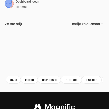
Dashboard icoon
iconmas
Zelfde stijl
Bekijk ze allemaal
thuis
laptop
dashboard
interface
sjabloon
aa