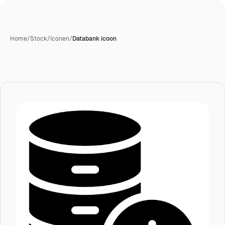
Home
/
Stock
/
Iconen
/
Databank icoon