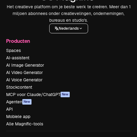
Het creatieve platform om je beste werk te creëren. Meer dan 1
miljoen abonnees onder creatievelingen, ondernemingen,
bureaus en studio's.
Nederlands
Producten
Spaces
AI-assistent
AI Image Generator
AI Video Generator
AI Voice Generator
Stockcontent
MCP voor Claude/ChatGPT
New
Agenten
New
API
Mobiele app
Alle Magnific-tools