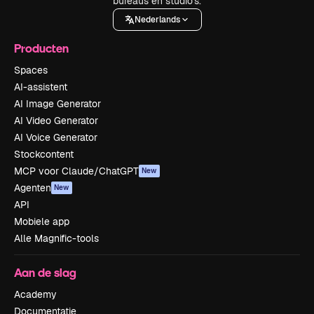
bureaus en studio's.
Nederlands
Producten
Spaces
AI-assistent
AI Image Generator
AI Video Generator
AI Voice Generator
Stockcontent
MCP voor Claude/ChatGPT
New
Agenten
New
API
Mobiele app
Alle Magnific-tools
Aan de slag
Academy
Documentatie