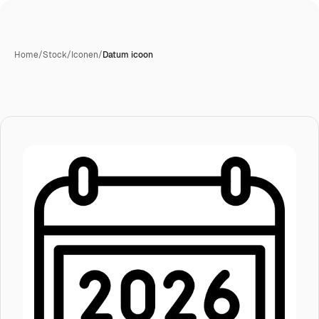
Home
/
Stock
/
Iconen
/
Datum icoon