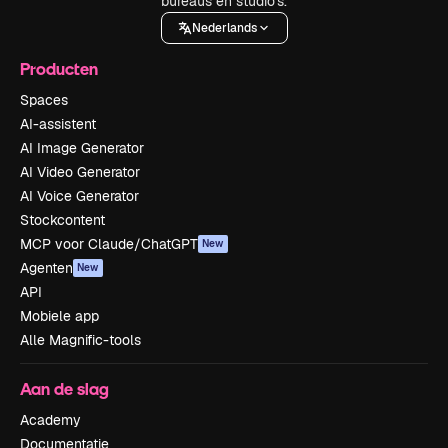
bureaus en studio's.
Nederlands
Producten
Spaces
AI-assistent
AI Image Generator
AI Video Generator
AI Voice Generator
Stockcontent
MCP voor Claude/ChatGPT
New
Agenten
New
API
Mobiele app
Alle Magnific-tools
Aan de slag
Academy
Documentatie