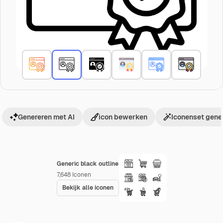
Genereren met AI
icon bewerken
Iconenset gene
Generic black outline
7,648
Iconen
Bekijk alle iconen