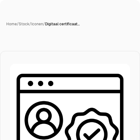
Home
/
Stock
/
Iconen
/
Digitaal certificaat…