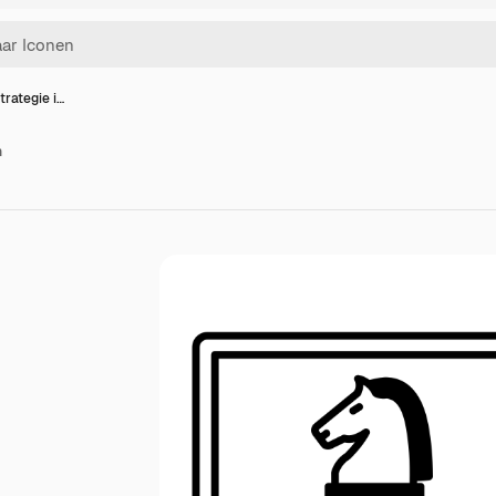
strategie i…
n