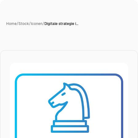
Home
/
Stock
/
Iconen
/
Digitale strategie i…