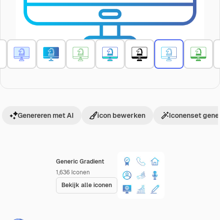
Genereren met AI
icon bewerken
Iconenset gene
Generic Gradient
1,636
Iconen
Bekijk alle iconen