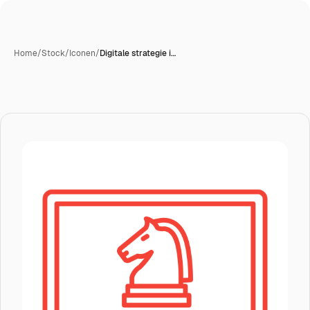
Home
/
Stock
/
Iconen
/
Digitale strategie i…