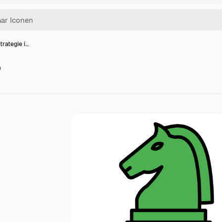
strategie i…
n