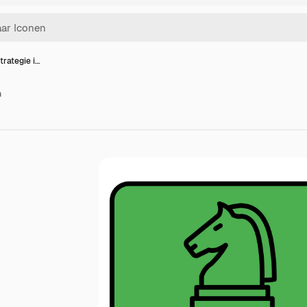
strategie i…
n