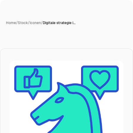
Home
/
Stock
/
Iconen
/
Digitale strategie i…