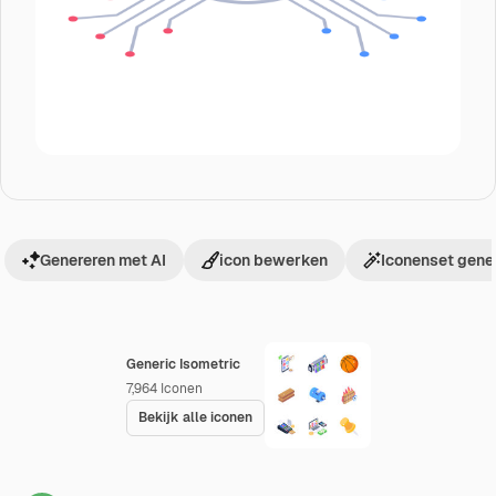
Genereren met AI
icon bewerken
Iconenset gene
Generic Isometric
7,964
Iconen
Bekijk alle iconen