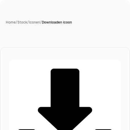
Home
/
Stock
/
Iconen
/
Downloaden icoon