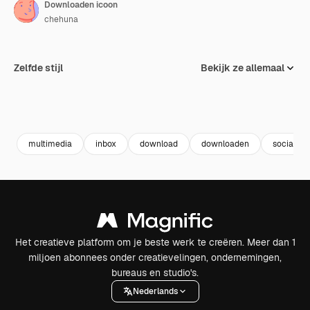
Downloaden icoon
chehuna
Zelfde stijl
Bekijk ze allemaal
multimedia
inbox
download
downloaden
sociale m
Het creatieve platform om je beste werk te creëren. Meer dan 1
miljoen abonnees onder creatievelingen, ondernemingen,
bureaus en studio's.
Nederlands