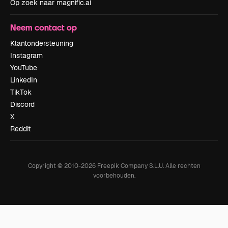
Op zoek naar magnific.ai
Neem contact op
Klantondersteuning
Instagram
YouTube
LinkedIn
TikTok
Discord
X
Reddit
Copyright © 2010-
2026
Freepik Company S.L.U.
Alle rechten
voorbehouden
.