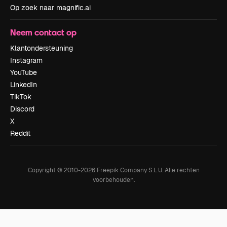
Op zoek naar magnific.ai
Neem contact op
Klantondersteuning
Instagram
YouTube
LinkedIn
TikTok
Discord
X
Reddit
Copyright © 2010-
2026
Freepik Company S.L.U.
Alle rechten
voorbehouden
.