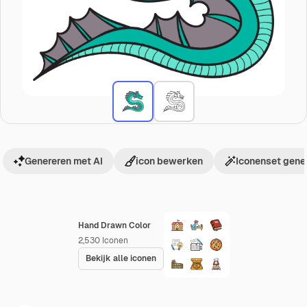
Genereren met AI
icon bewerken
Iconenset gene
Hand Drawn Color
2,530
Iconen
Bekijk alle iconen