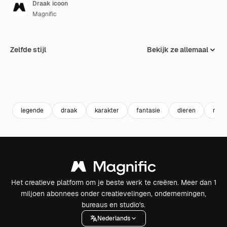
Draak icoon
Magnific
Zelfde stijl
Bekijk ze allemaal
legende
draak
karakter
fantasie
dieren
mons
Het creatieve platform om je beste werk te creëren. Meer dan 1
miljoen abonnees onder creatievelingen, ondernemingen,
bureaus en studio's.
Nederlands