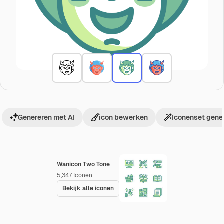
Genereren met AI
icon bewerken
Iconenset gene
Wanicon Two Tone
5,347
Iconen
Bekijk alle iconen