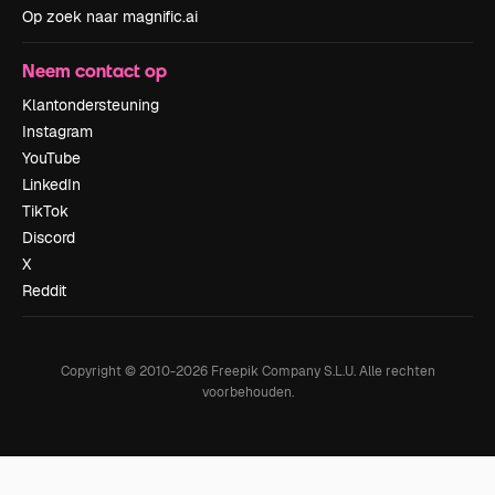
Op zoek naar magnific.ai
Neem contact op
Klantondersteuning
Instagram
YouTube
LinkedIn
TikTok
Discord
X
Reddit
Copyright © 2010-
2026
Freepik Company S.L.U.
Alle rechten
voorbehouden
.