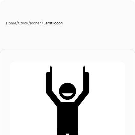
Home
/
Stock
/
Iconen
/
Eerst icoon