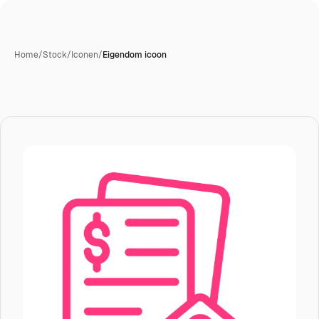
Home
/
Stock
/
Iconen
/
Eigendom icoon