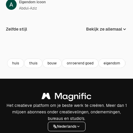
Eigendom icoon
Abdul-Aziz
Zelfde stijl
Bekijk ze allemaal
huis
thuis
bouw
onroerend goed
eigendom
g
Het creatieve platform om je beste werk te creëren. Meer dan 1
miljoen abonnees onder creatievelingen, ondernemingen,
bureaus en studio's.
Nederlands