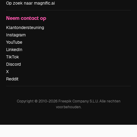
Op zoek naar magnific.ai
Neem contact op
Klantondersteuning
Instagram
YouTube
LinkedIn
TikTok
Discord
X
Reddit
Copyright © 2010-
2026
Freepik Company S.L.U.
Alle rechten
voorbehouden
.