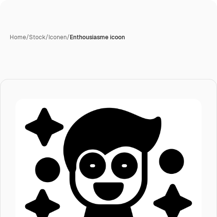
Home
/
Stock
/
Iconen
/
Enthousiasme icoon