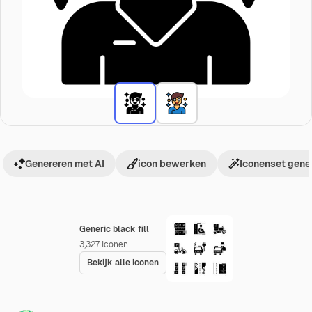
Genereren met AI
icon bewerken
Iconenset gene
Generic black fill
3,327
Iconen
Bekijk alle iconen