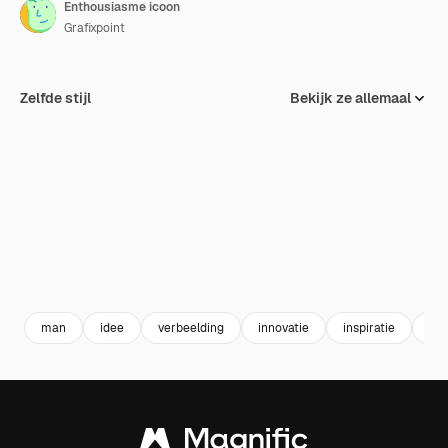
Enthousiasme icoon
Grafixpoint
Zelfde stijl
Bekijk ze allemaal
man
idee
verbeelding
innovatie
inspiratie
aa