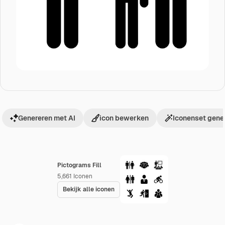
Genereren met AI
icon bewerken
Iconenset gene
Pictograms Fill
5,661
Iconen
Bekijk alle iconen