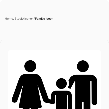
Home
/
Stock
/
Iconen
/
Familie icoon