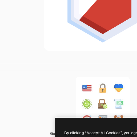
By clicking “Accept All Cookies”, you ag
Generic Flat