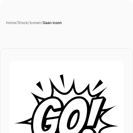
Home
/
Stock
/
Iconen
/
Gaan icoon