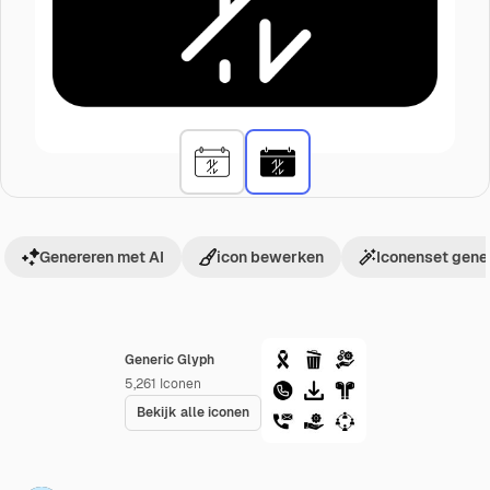
Genereren met AI
icon bewerken
Iconenset gene
Generic Glyph
5,261
Iconen
Bekijk alle iconen