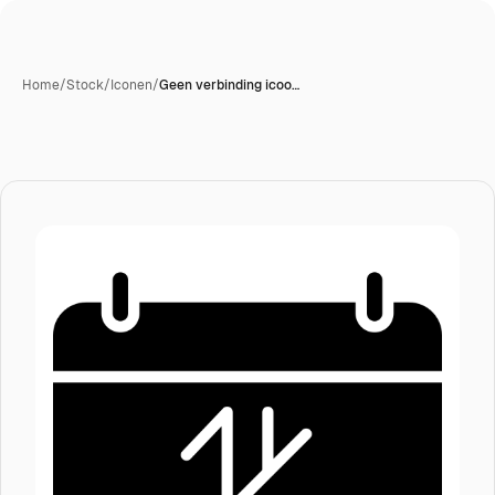
Home
/
Stock
/
Iconen
/
Geen verbinding icoo…