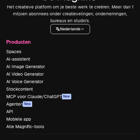
Het creatieve platform om je beste werk te creëren. Meer dan 1
miljoen abonnees onder creatievelingen, ondernemingen,
bureaus en studio's.
Nederlands
Producten
Spaces
AI-assistent
AI Image Generator
AI Video Generator
AI Voice Generator
Stockcontent
MCP voor Claude/ChatGPT
New
Agenten
New
API
Mobiele app
Alle Magnific-tools