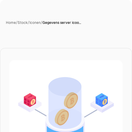
Home
/
Stock
/
Iconen
/
Gegevens server icoo…