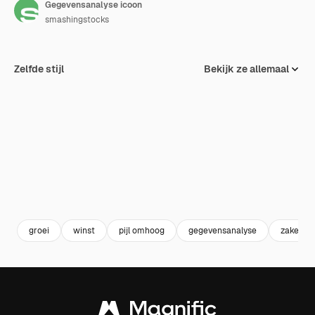
Gegevensanalyse icoon
smashingstocks
Zelfde stijl
Bekijk ze allemaal
groei
winst
pijl omhoog
gegevensanalyse
zaken en