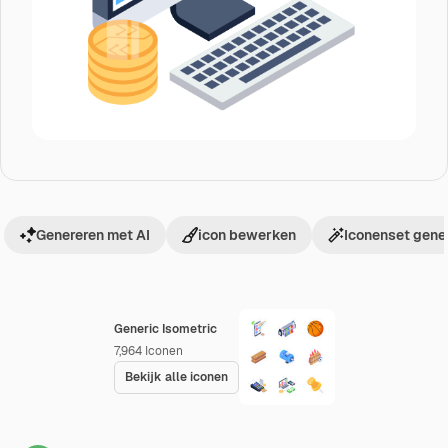
Genereren met AI
icon bewerken
Iconenset gene
Generic Isometric
7,964
Iconen
Bekijk alle iconen