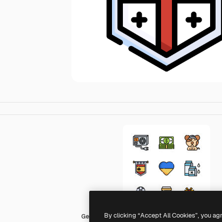
By clicking “Accept All Cookies”, you ag
Generic Outline Color