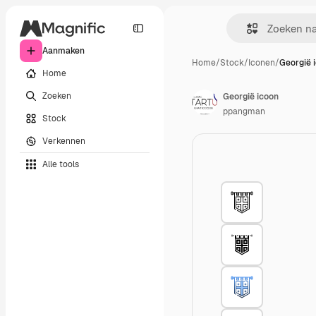
Aanmaken
Home
/
Stock
/
Iconen
/
Georgië 
Home
Zoeken
Georgië icoon
ppangman
Stock
Verkennen
Alle tools